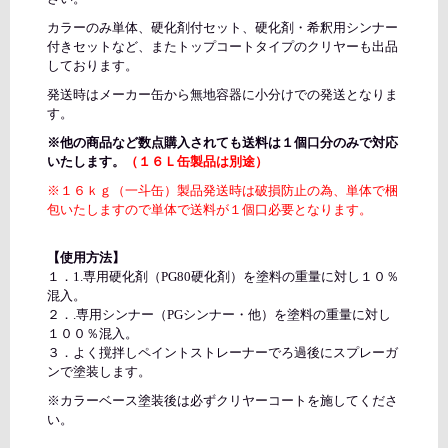
カラーのみ単体、硬化剤付セット、硬化剤・希釈用シンナー
付きセットなど、またトップコートタイプのクリヤーも出品
しております。
発送時はメーカー缶から無地容器に小分けでの発送となりま
す。
※他の商品など数点購入されても送料は１個口分のみで対応
いたします。
（１６Ｌ缶製品は別途）
※１６ｋｇ（一斗缶）製品発送時は破損防止の為、単体で梱
包いたしますので単体で送料が１個口必要となります。
【使用方法】
１．1.専用硬化剤（PG80硬化剤）を塗料の重量に対し１０％
混入。
２．.専用シンナー（PGシンナー・他）を塗料の重量に対し
１００％混入。
３．よく撹拌しペイントストレーナーでろ過後にスプレーガ
ンで塗装します。
※カラーベース塗装後は必ずクリヤーコートを施してくださ
い。