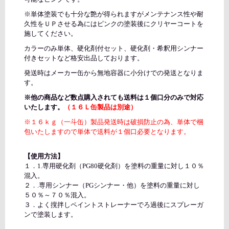
※単体塗装でも十分な艶が得られますがメンテナンス性や耐
久性をＵＰさせる為にはピンクの塗装後にクリヤーコートを
施してください。
カラーのみ単体、硬化剤付セット、硬化剤・希釈用シンナー
付きセットなど格安出品しております。
発送時はメーカー缶から無地容器に小分けでの発送となりま
す。
※他の商品など数点購入されても送料は１個口分のみで対応
いたします。
（１６Ｌ缶製品は別途）
※１６ｋｇ（一斗缶）製品発送時は破損防止の為、単体で梱
包いたしますので単体で送料が１個口必要となります。
【使用方法】
１．1.専用硬化剤（PG80硬化剤）を塗料の重量に対し１０％
混入。
２．.専用シンナー（PGシンナー・他）を塗料の重量に対し
５０％～７０％混入。
３．よく撹拌しペイントストレーナーでろ過後にスプレーガ
ンで塗装します。